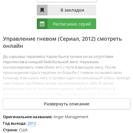
Расписание серий
Управление гневом (Сериал,
2012
) смотреть
онлайн
До карьеры терапевта Чарли был в тупике из-за отсутствия
перспектив в низшей бейсбольной лиге. Неумение
контролировать гнев сбило его с пути в высшую лигу. После
прохождения курса терапии по борьбе с гневом он вывел свою
команду в высшую лигу и провел один потрясающий сезон, прежде
чем старые проблемы вновь не напомнили о себе. В своем
финальном матче он пытался ударить себя битой по ноге, в
результате чего получил травму, которая положила конец его
карьере. Но в итоге эта же травма привела его к нынешней
Развернуть описание
профессии. В то время как Чарли борется со своим гневом, в его
жизни процветает хаос. Всё осложняется его отношениями с
собственным терапевтом и лучшим другом, бывшей женой, чьи
Оригинальное название:
Anger Management
позитивные взгляды на будущее, но при этом плохой выбор
Год выхода:
2012
мужчин, расстраивают Чарли и их 13-летнюю дочь, имеющую
Страна:
США
психические расстройства. Смотреть Управление гневом все серии