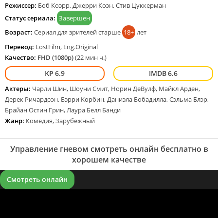
Режиссер:
Боб Коэрр, Джерри Коэн, Стив Цуккерман
сериала подряд онлайн бесплатно в хорошем качестве онлайн
FullHD 1080p полностью на русском языке и на любых устройствах
Статус сериала:
Завершен
LordFilm.
Возраст:
Сериал для зрителей старше
18+
лет
Перевод:
LostFilm, Eng.Original
Качество:
FHD (1080p)
(22 мин ч.)
6.9
6.6
Актеры:
Чарли Шин, Шоуни Смит, Норин ДеВулф, Майкл Арден,
Дерек Ричардсон, Бэрри Корбин, Даниэла Бобадилла, Сэльма Блэр,
Брайан Остин Грин, Лаура Белл Банди
Жанр:
Комедия, Зарубежный
Управление гневом смотреть онлайн бесплатно в
хорошем качестве
Смотреть онлайн