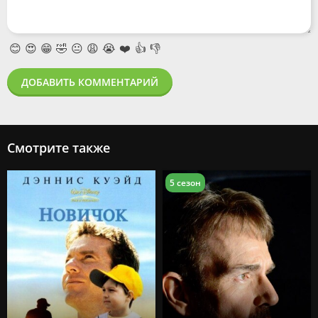
😊
😍
😁
🤣
😐
😩
😭
❤️
👍
👎
ДОБАВИТЬ КОММЕНТАРИЙ
Смотрите также
5 сезон