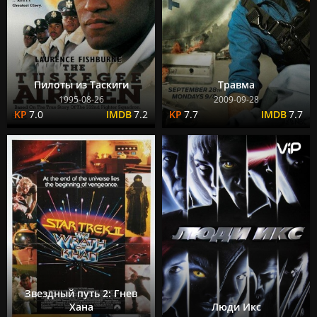
Пилоты из Таскиги
Травма
1995-08-26
2009-09-28
7.0
7.2
7.7
7.7
Звездный путь 2: Гнев
Хана
Люди Икс