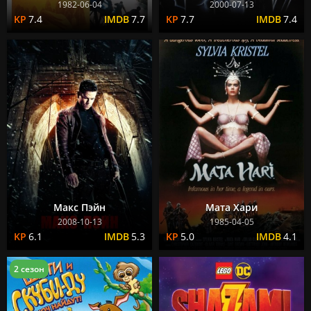
1982-06-04
2000-07-13
7.4
7.7
7.7
7.4
Макс Пэйн
Мата Хари
2008-10-13
1985-04-05
6.1
5.3
5.0
4.1
2 сезон