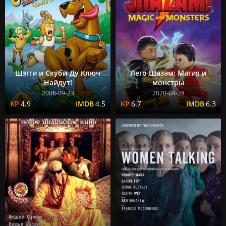
Шэгги и Скуби-Ду Ключ
Лего Шазам: Магия и
Найдут!
монстры
2006-09-23
2020-04-28
4.9
4.5
6.7
6.3