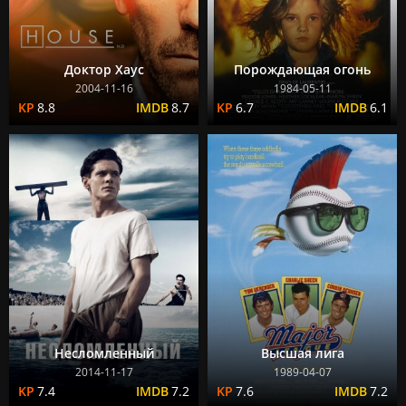
Доктор Хаус
Порождающая огонь
2004-11-16
1984-05-11
8.8
8.7
6.7
6.1
Несломленный
Высшая лига
2014-11-17
1989-04-07
7.4
7.2
7.6
7.2