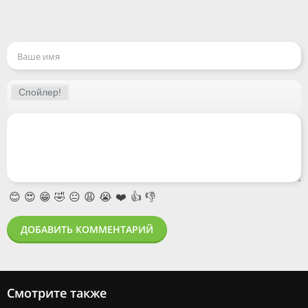
😊
😍
😁
🤣
😐
😩
😭
❤️
👍
👎
ДОБАВИТЬ КОММЕНТАРИЙ
Смотрите также