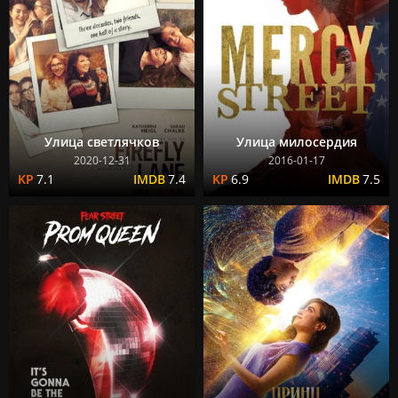
Улица светлячков
Улица милосердия
2020-12-31
2016-01-17
7.1
7.4
6.9
7.5