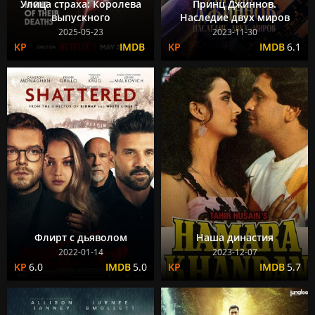
Улица страха: Королева
Принц Джиннов.
выпускного
Наследие двух миров
2025-05-23
2023-11-30
6.1
Флирт с дьяволом
Наша династия
2022-01-14
2023-12-07
6.0
5.0
5.7