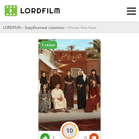
LORDFILM
»
Зарубежные сериалы
» Улица Аль-Аша
1 сезон
10
2
0