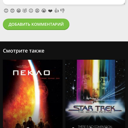
😊
😍
😁
🤣
😐
😩
😭
❤️
👍
👎
ДОБАВИТЬ КОММЕНТАРИЙ
Смотрите также