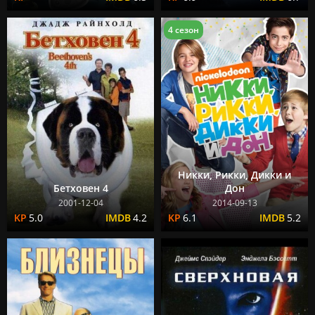
4 сезон
Никки, Рикки, Дикки и
Бетховен 4
Дон
2001-12-04
2014-09-13
5.0
4.2
6.1
5.2