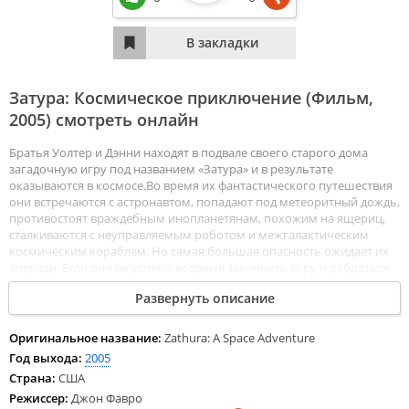
Затура: Космическое приключение (Фильм,
2005
) смотреть онлайн
Братья Уолтер и Дэнни находят в подвале своего старого дома
загадочную игру под названием «Затура» и в результате
оказываются в космосе.Во время их фантастического путешествия
они встречаются с астронавтом, попадают под метеоритный дождь,
противостоят враждебным инопланетянам, похожим на ящериц,
сталкиваются с неуправляемым роботом и межгалактическим
космическим кораблем. Но самая большая опасность ожидает их
впереди. Если они не успеют вовремя закончить игру и добраться
до планеты Затура, то навеки останутся в открытом космосе…
Развернуть описание
Смотреть Затура: Космическое приключение все серии сериала
подряд онлайн бесплатно в хорошем качестве онлайн FullHD 1080p
полностью на русском языке и на любых устройствах LordFilm.
Оригинальное название:
Zathura: A Space Adventure
Год выхода:
2005
Страна:
США
Режиссер:
Джон Фавро