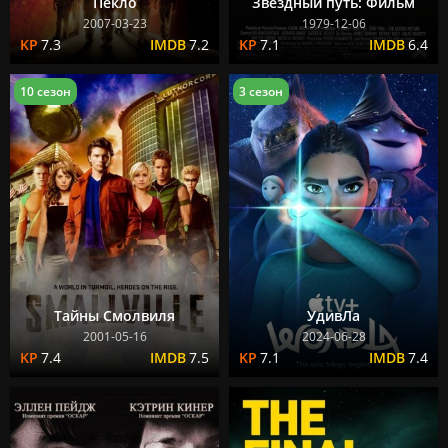
Пекло
Звездный путь: Фильм
2007-03-23
1979-12-06
7.3
7.2
7.1
6.4
10 сезон
3 сезон
Тайны Смолвиля
УдивЛа
2001-05-16
2024-06-28
7.4
7.5
7.1
7.4