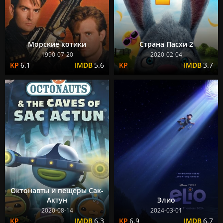
Морские котики
Страна Пасхи 2
1990-07-20
2020-02-04
6.1
5.6
3.7
Октонавты и пещеры Сак-
Актун
Элио
2020-08-14
2024-03-01
6.3
6.9
6.7