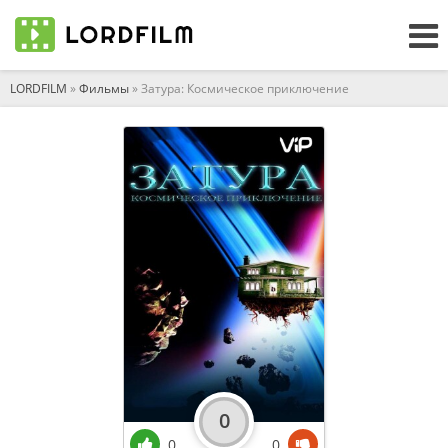
LORDFILM
»
Фильмы
» Затура: Космическое приключение
0
0
0