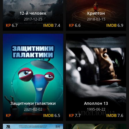
12-й человек
Криптон
2017-12-25
2018-03-15
6.7
7.4
6.6
6.9
Защитники галактики
Аполлон 13
2021-02-02
1995-06-22
6.5
7.7
7.6