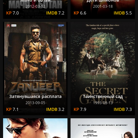
2012-03-12
2001-03-18
7.0
7.2
6.6
5.5
Затянувшаяся расплата
Таинственный сад
2013-09-05
1993-08-13
7.1
3.2
7.9
7.3