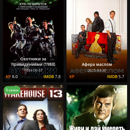
Охотники за
привидениями (1984)
Афера маслом
1984-06-07
2025-04-30
8.0
7.8
5.7
5 сезон