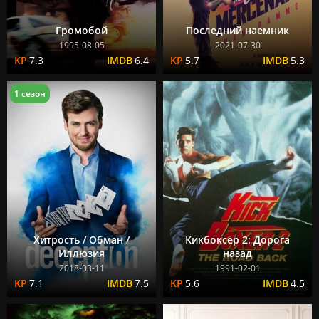
Громобой
Последний наемник
1995-08-05
2021-07-30
7.3
6.4
5.7
5.3
1 сезон
Хитрость / Обман /
Кикбоксер 2: Дорога
Иллюзия
назад
2018-03-11
1991-02-01
7.1
7.5
5.6
4.5