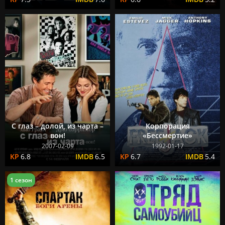
С глаз – долой, из чарта –
Корпорация
вон!
«Бессмертие»
2007-02-09
1992-01-17
6.8
6.5
6.7
5.4
1 сезон