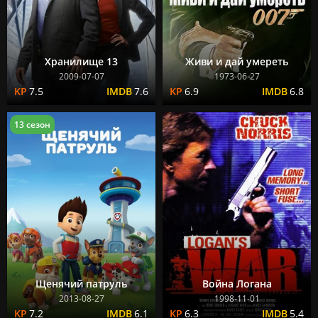
Хранилище 13
Живи и дай умереть
2009-07-07
1973-06-27
7.5
7.6
6.9
6.8
13 сезон
Щенячий патруль
Война Логана
2013-08-27
1998-11-01
7.2
6.1
6.3
5.4