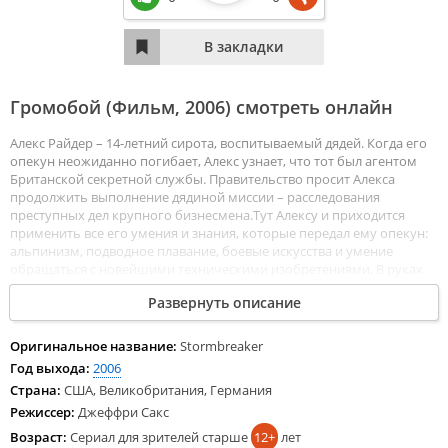
Громобой (Фильм,
2006
) смотреть онлайн
Алекс Райдер – 14-летний сирота, воспитываемый дядей. Когда его
опекун неожиданно погибает, Алекс узнает, что тот был агентом
Британской секретной службы. Правительство просит Алекса
продолжить выполнение дядиной миссии – расследования
преступных дел крупного бизнесмена.Тут Алексу и приходится
применить все его умения и знания, которые передал ему опекун:
альпинизм, подводное плавание, боевые искусства и умение
обращаться с новейшими техническими изобретениями. В руках
Алекса – судьба всего мира. Смотреть Громобой все серии сериала
Развернуть описание
подряд онлайн бесплатно в хорошем качестве онлайн FullHD 1080p
полностью на русском языке и на любых устройствах LordFilm.
Оригинальное название:
Stormbreaker
Год выхода:
2006
Страна:
США, Великобритания, Германия
Режиссер:
Джеффри Сакс
Возраст:
Сериал для зрителей старше
12+
лет