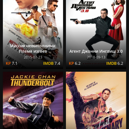
Миссия невыполнима:
Племя изгоев
Агент Джонни Инглиш 3.0
2015-07-23
2018-09-13
7.1
7.4
6.2
6.2