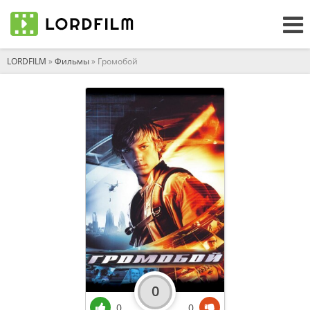
LORDFILM
»
Фильмы
» Громобой
0
0
0