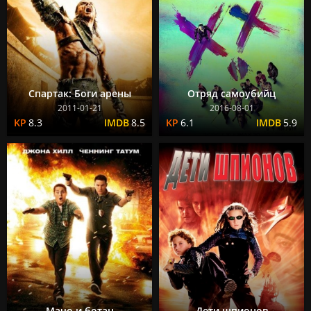
Спартак: Боги арены
Отряд самоубийц
2011-01-21
2016-08-01
8.3
8.5
6.1
5.9
Мачо и ботан
Дети шпионов