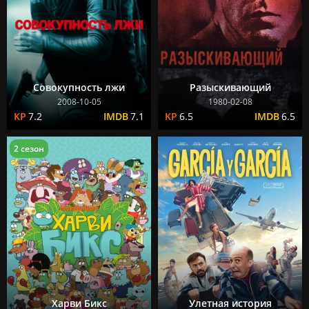
Совокупность лжи
Разыскивающий
2008-10-05
1980-02-08
7.2
7.1
6.5
6.5
2 сезон
Харви Бикс
Улетная история