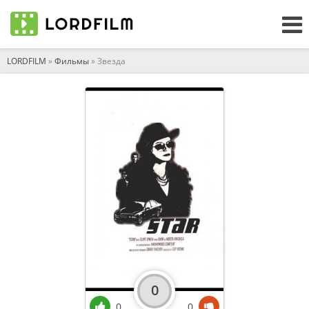
LORDFILM
»
Фильмы
» Звезда
0
0
0