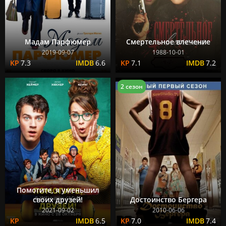
Мадам Парфюмер
Смертельное влечение
2019-09-07
1988-10-01
7.3
6.6
7.1
7.2
2 сезон
Помогите, я уменьшил
своих друзей!
Достоинство Бергера
2021-09-02
2010-06-06
6.5
7.0
7.4