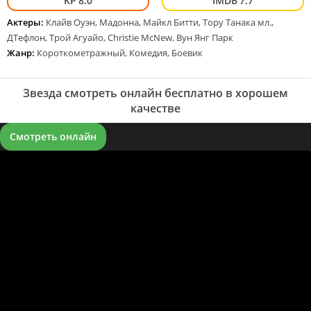
8.0
7.7
Актеры:
Клайв Оуэн, Мадонна, Майкл Битти, Тору Танака мл.,
ДТефлон, Трой Агуайо, Christie McNew, Вун Янг Парк
Жанр:
Короткометражный, Комедия, Боевик
Звезда смотреть онлайн бесплатно в хорошем
качестве
Смотреть онлайн