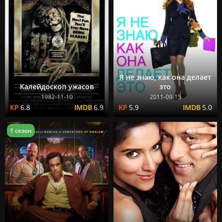
Я не знаю, как она делает
Калейдоскоп ужасов
это
1982-11-10
2011-09-15
6.8
6.9
5.9
5.0
1 сезон