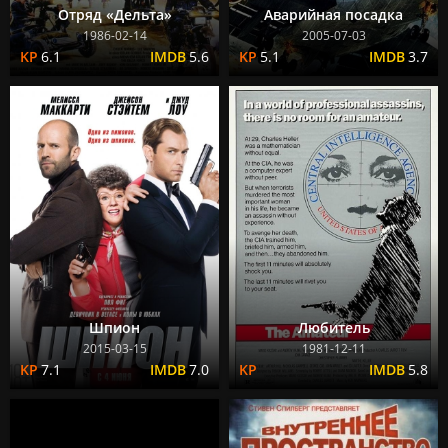
Отряд «Дельта»
Аварийная посадка
1986-02-14
2005-07-03
6.1
5.6
5.1
3.7
Шпион
Любитель
2015-03-15
1981-12-11
7.1
7.0
5.8