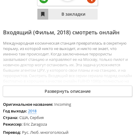
Входящий (Фильм,
2018
) смотреть онлайн
Международная космическая станция превратилась в секретную
тюрьму, из которой никто не выходит, и никто не знает, что
именно там происходит. Когда заключенные террористы
захватывают станцию ​​и направляют ее на Москву, только пилот и
новичок-доктор могут остановить их. Эта задача усложняется
бывшим агентом ЦРУ, у которого свои планы и на станцию, и на
террористов. Смотреть Входящий все серии сериала подряд онлайн
бесплатно в хорошем качестве онлайн FullHD 1080p полностью на
русском языке и на любых устройствах LordFilm.
Развернуть описание
Оригинальное название:
Incoming
Год выхода:
2018
Страна:
США, Сербия
Режиссер:
Eric Zaragoza
Перевод:
Рус. Люб. многоголосый