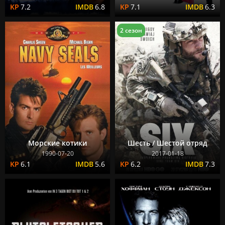
7.2
6.8
7.1
6.3
2 сезон
Морские котики
Шесть / Шестой отряд
1990-07-20
2017-01-18
6.1
5.6
6.2
7.3