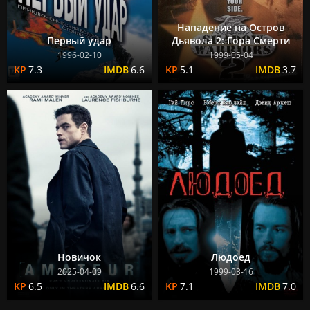
Нападение на Остров
Первый удар
Дьявола 2: Гора Смерти
1996-02-10
1999-05-04
7.3
6.6
5.1
3.7
Новичок
Людоед
2025-04-09
1999-03-16
6.5
6.6
7.1
7.0