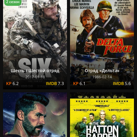
2 сезон
Шесть / Шестой отряд
Отряд «Дельта»
2017-01-18
1986-02-14
6.2
7.3
6.1
5.6