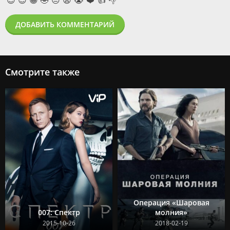
😊
😍
😁
🤣
😐
😩
😭
❤️
👍
👎
ДОБАВИТЬ КОММЕНТАРИЙ
Смотрите также
Операция «Шаровая
007: Спектр
молния»
2015-10-26
2018-02-19