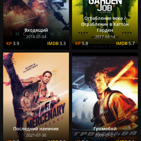
Ограбление века /
Ограбление в Хаттон
Входящий
Гарден
2018-05-04
2017-04-14
3.9
3.3
5.8
5.7
Последний наемник
Громобой
2021-07-30
2006-07-21