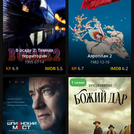
В осаде 2: Темная
территория
Аэроплан 2
1995-07-14
1982-12-10
6.9
5.5
6.7
6.2
1 сезон