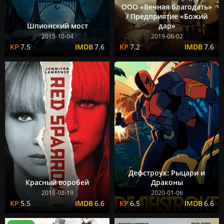
ООО «Вечная благодать»
/ Предприятие «Божий
Шпионский мост
дар»
2015-10-04
2019-06-02
7.5
7.6
7.2
7.6
Дефстроук: Рыцари и
Красный воробей
Драконы
2018-02-19
2020-01-06
5.5
6.6
6.5
6.6