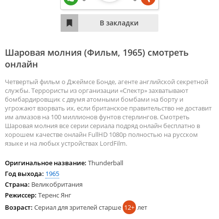
Шаровая молния (Фильм,
1965
) смотреть
онлайн
Четвертый фильм о Джеймсе Бонде, агенте английской секретной
службы. Террористы из организации «Спектр» захватывают
бомбардировщик с двумя атомными бомбами на борту и
угрожают взорвать их, если британское правительство не доставит
им алмазов на 100 миллионов фунтов стерлингов. Смотреть
Шаровая молния все серии сериала подряд онлайн бесплатно в
хорошем качестве онлайн FullHD 1080p полностью на русском
языке и на любых устройствах LordFilm.
Оригинальное название:
Thunderball
Год выхода:
1965
Страна:
Великобритания
Режиссер:
Теренс Янг
Возраст:
Сериал для зрителей старше
12+
лет