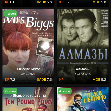
6.6
6.8
5.7
5.8
1 сезон
Миссис Биггс
Алмазы
2012-09-05
1947-12-16
7.2
7.6
5.2
2 сезон
4 сезон