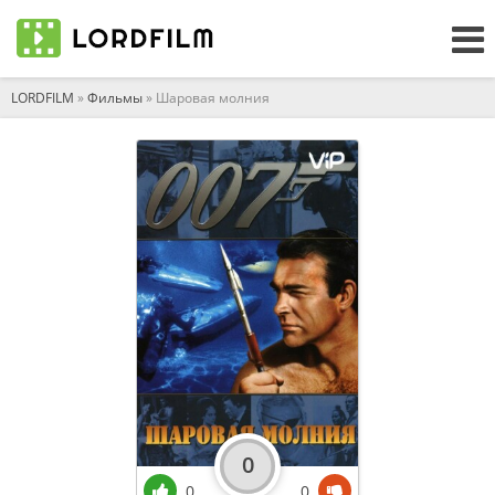
LORDFILM
»
Фильмы
» Шаровая молния
0
0
0